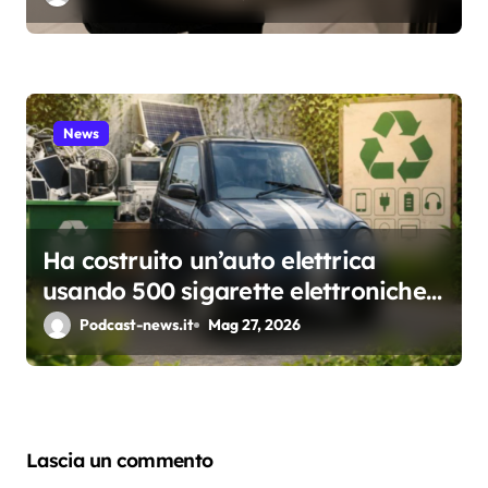
News
Ha costruito un’auto elettrica
usando 500 sigarette elettroniche
usa e getta: il test che apre una
Podcast-news.it
Mag 27, 2026
riflessione sul riciclo
Lascia un commento