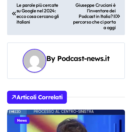
N
Le parole più cercate
Giuseppe Cruciani è
su Google nel 2024:
l’inventore dei
a
ecco cosa cercano gli
Podcast in Italia? Il
italiani
percorso che ci porta
v
a oggi
i
g
By
Podcast-news.it
a
z
i
Articoli Correlati
o
n
News
e