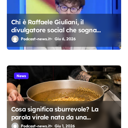
a
r
Chi è Raffaele Giuliani, il
t
divulgatore social che sogna
i
Berlinguer e predica l’ordinarietà
Podcast-news.it
Giu 6, 2026
c
o
l
News
i
Cosa significa sburrevole? La
parola virale nata da una
spadellata di carbonara
Podcast-news.it
Giu 1, 2026