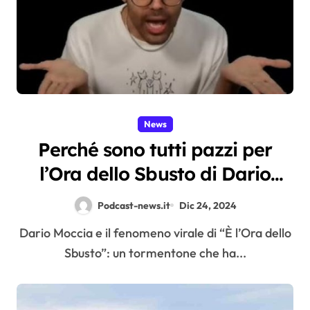
News
Perché sono tutti pazzi per
l’Ora dello Sbusto di Dario
Moccia?
Podcast-news.it
Dic 24, 2024
Dario Moccia e il fenomeno virale di “È l’Ora dello
Sbusto”: un tormentone che ha...