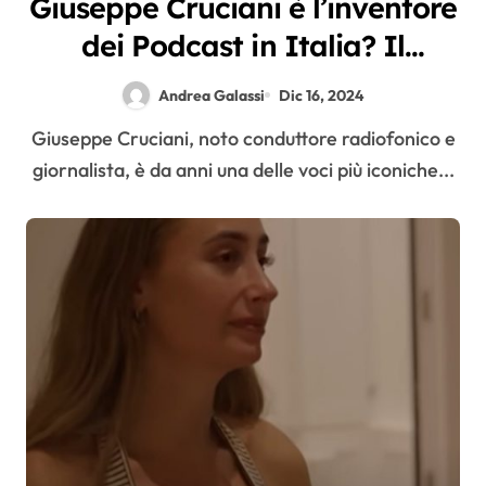
Giuseppe Cruciani è l’inventore
dei Podcast in Italia? Il
percorso che ci porta a oggi
Andrea Galassi
Dic 16, 2024
Giuseppe Cruciani, noto conduttore radiofonico e
giornalista, è da anni una delle voci più iconiche...