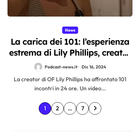
News
La carica dei 101: l’esperienza
estrema di Lily Phillips, creator
di OnlyFans, in un
Podcast-news.it
Dic 16, 2024
documentario su YouTube
La creator di OF Lily Phillips ha affrontato 101
incontri in 24 ore. Un video...
P
1
2
…
7
a
Cerca
g