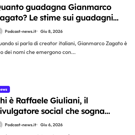
uanto guadagna Gianmarco
agato? Le stime sui guadagni
ello youtuber da oltre 2 milioni di
Podcast-news.it
Giu 8, 2026
scritti
o dei nomi che emergono con...
ews
hi è Raffaele Giuliani, il
ivulgatore social che sogna
erlinguer e predica l’ordinarietà
Podcast-news.it
Giu 6, 2026