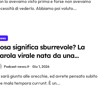
cessità di vederlo. Abbiamo poi voluto...
ews
osa significa sburrevole? La
arola virale nata da una
padellata di carbonara
Podcast-news.it
Giu 1, 2026
e mala tempora currunt. È un...