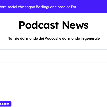
gatore social che sogna Berlinguer e predica l’ordinarietà
rola virale nata da una spadellata di carbonara
Podcast News
ndo 500 sigarette elettroniche usa e getta: il test che apre una ri
a dance italiana sognava un continente che non esiste più
Notizie dal mondo dei Podcast e dal mondo in generale
 Podcast e quanto guadagna davvero il progetto
so a Luigi Mangione: la battuta a Tintoria che incendia il web
a, icona social e volto “sexy” che ha rivoluzionato lo skate femm
: dalle posse agli album di oggi, la lezione su m2o plus
ì segreta: l’incredibile esperimento di LabCoatz
? Le stime sui guadagni dello youtuber da oltre 2 milioni di is
odcast