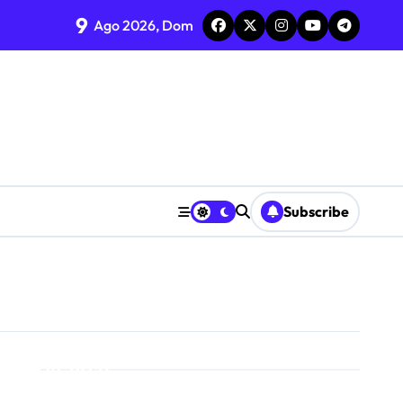
9
Ago 2026, Dom
flessione sul riciclo
Subscribe
inile
critti
Cerca