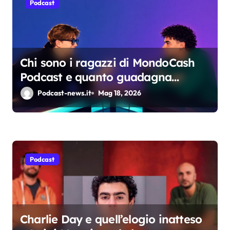
Podcast
l
i
Chi sono i ragazzi di MondoCash
Podcast e quanto guadagna
davvero il progetto
Podcast-news.it
Mag 18, 2026
Podcast
Charlie Day e quell’elogio inatteso