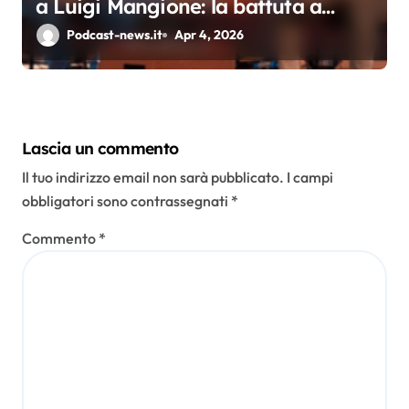
a Luigi Mangione: la battuta a
Tintoria che incendia il web
Podcast-news.it
Apr 4, 2026
Lascia un commento
Il tuo indirizzo email non sarà pubblicato.
I campi
obbligatori sono contrassegnati
*
Commento
*