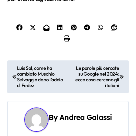
N
Luis Sal, come ha
Le parole più cercate
cambiato Muschio
su Google nel 2024:
a
Selvaggio dopo l’addio
ecco cosa cercano gli
di Fedez
italiani
v
i
g
By
Andrea Galassi
a