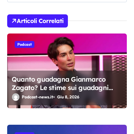
z
i
Articoli Correlati
o
n
Podcast
e
a
r
Quanto guadagna Gianmarco
Zagato? Le stime sui guadagni
t
dello youtuber da oltre 2 milioni di
Podcast-news.it
Giu 8, 2026
i
iscritti
c
o