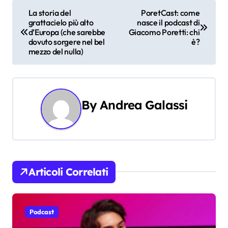
N
La storia del
PoretCast: come
grattacielo più alto
nasce il podcast di
a
d’Europa (che sarebbe
Giacomo Poretti: chi
dovuto sorgere nel bel
è?
v
mezzo del nulla)
i
g
By
Andrea Galassi
a
z
i
Articoli Correlati
o
n
Podcast
e