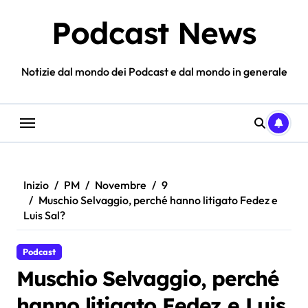
Salta
Podcast News
al
contenuto
Notizie dal mondo dei Podcast e dal mondo in generale
Inizio
PM
Novembre
9
Muschio Selvaggio, perché hanno litigato Fedez e
Luis Sal?
Podcast
Muschio Selvaggio, perché
hanno litigato Fedez e Luis