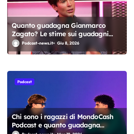
a
r
Quanto guadagna Gianmarco
t
Zagato? Le stime sui guadagni
i
dello youtuber da oltre 2 milioni di
Podcast-news.it
Giu 8, 2026
iscritti
c
o
l
Podcast
i
Chi sono i ragazzi di MondoCash
Podcast e quanto guadagna
davvero il progetto