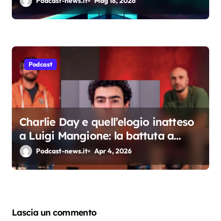
Podcast-news.it
Mag 18, 2026
Podcast
Charlie Day e quell’elogio inatteso
a Luigi Mangione: la battuta a
Tintoria che incendia il web
Podcast-news.it
Apr 4, 2026
Lascia un commento