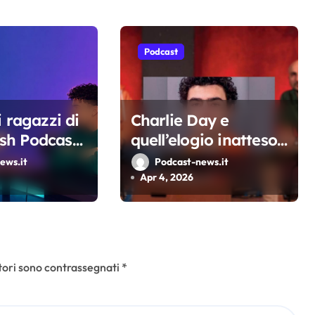
Podcast
i ragazzi di
Charlie Day e
h Podcast
quell’elogio inatteso
 guadagna
a Luigi Mangione: la
ews.it
Podcast-news.it
l progetto
battuta a Tintoria
Apr 4, 2026
che incendia il web
tori sono contrassegnati
*