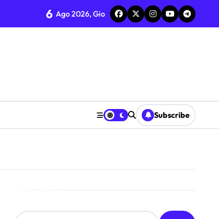
6
Ago 2026, Gio
flessione sul riciclo
Subscribe
inile
Cerca
critti