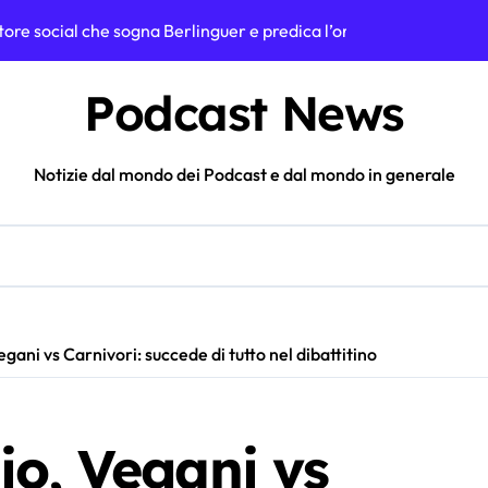
gatore social che sogna Berlinguer e predica l’ordinarietà
rola virale nata da una spadellata di carbonara
Podcast News
ndo 500 sigarette elettroniche usa e getta: il test che apre una ri
a dance italiana sognava un continente che non esiste più
Notizie dal mondo dei Podcast e dal mondo in generale
 Podcast e quanto guadagna davvero il progetto
so a Luigi Mangione: la battuta a Tintoria che incendia il web
a, icona social e volto “sexy” che ha rivoluzionato lo skate femm
: dalle posse agli album di oggi, la lezione su m2o plus
gani vs Carnivori: succede di tutto nel dibattitino
ì segreta: l’incredibile esperimento di LabCoatz
? Le stime sui guadagni dello youtuber da oltre 2 milioni di is
io, Vegani vs