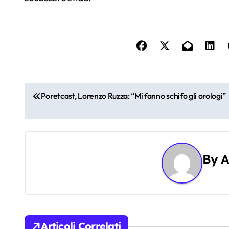
N
Poretcast, Lorenzo Ruzza: “Mi fanno schifo gli orologi”
a
v
i
By
A
g
a
z
Articoli Correlati