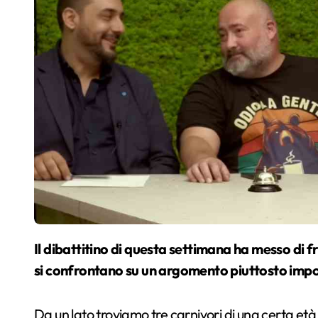
Il dibattitino di questa settimana ha messo di fronte da un lato i vegani e dall’altro i carnivori che
si confrontano su un argomento piuttosto imp
Da un lato troviamo tre carnivori di una certa età 