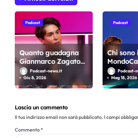
i
o
Podcast
Podcast
n
e
Quanto guadagna
Chi sono 
a
Gianmarco Zagato?
MondoCas
r
Le stime sui
e quanto
Podcast-news.it
Podcast-n
guadagni dello
davvero i
Giu 8, 2026
Mag 18, 2026
t
youtuber da oltre 2
i
milioni di iscritti
c
Lascia un commento
o
Il tuo indirizzo email non sarà pubblicato.
I campi obbliga
l
Commento
*