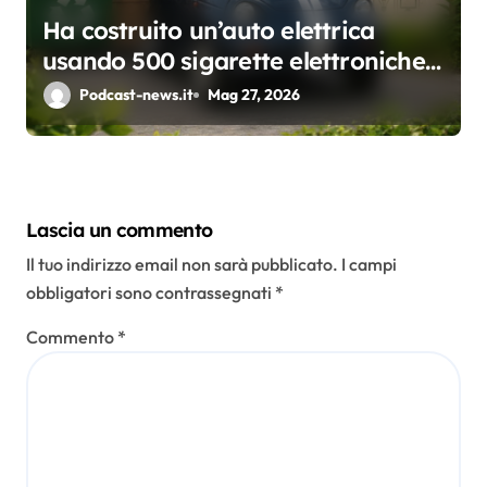
Ha costruito un’auto elettrica
usando 500 sigarette elettroniche
usa e getta: il test che apre una
Podcast-news.it
Mag 27, 2026
riflessione sul riciclo
Lascia un commento
Il tuo indirizzo email non sarà pubblicato.
I campi
obbligatori sono contrassegnati
*
Commento
*