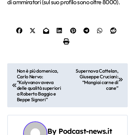
di ammiratori (sul suo profilo sono oltre 8000).
N
Non è più domenica,
Supernova Cattelan,
Carlo Nervo:
Giuseppe Cruciani:
a
“Kolyvanov aveva
“Mangiai carne di
delle qualità superiori
cane”
v
a Roberto Baggio e
Beppe Signori”
i
g
a
By
Podcast-news.it