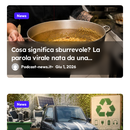
l
News
i
Cosa significa sburrevole? La
parola virale nata da una
spadellata di carbonara
Podcast-news.it
Giu 1, 2026
News