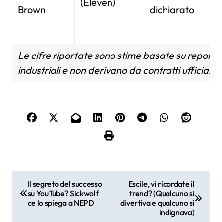
(Eleven)
Brown
dichiarato
Le cifre riportate sono stime basate su report 
industriali e non derivano da contratti ufficiali re
N
Il segreto del successo
Escile, vi ricordate il
su YouTube? Sickwolf
trend? (Qualcuno si
a
ce lo spiega a NEPD
divertiva e qualcuno si
indignava)
v