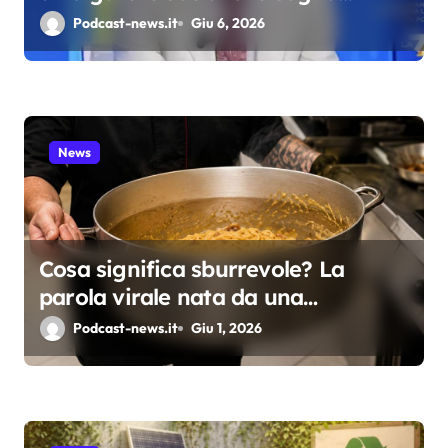
t
Berlinguer e predica l’ordinarietà
Podcast-news.it
Giu 6, 2026
i
c
o
News
l
i
Cosa significa sburrevole? La
parola virale nata da una
spadellata di carbonara
Podcast-news.it
Giu 1, 2026