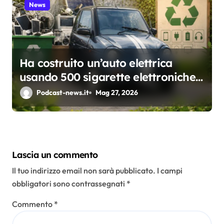
News
Ha costruito un’auto elettrica
usando 500 sigarette elettroniche
usa e getta: il test che apre una
Podcast-news.it
Mag 27, 2026
riflessione sul riciclo
Lascia un commento
Il tuo indirizzo email non sarà pubblicato.
I campi
obbligatori sono contrassegnati
*
Commento
*