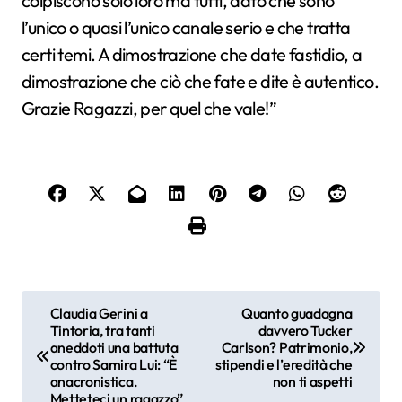
colpiscono solo loro ma tutti, dato che sono
l’unico o quasi l’unico canale serio e che tratta
certi temi. A dimostrazione che date fastidio, a
dimostrazione che ciò che fate e dite è autentico.
Grazie Ragazzi, per quel che vale!”
N
Claudia Gerini a
Quanto guadagna
Tintoria, tra tanti
davvero Tucker
a
aneddoti una battuta
Carlson? Patrimonio,
contro Samira Lui: “È
stipendi e l’eredità che
v
anacronistica.
non ti aspetti
Metteteci un ragazzo”