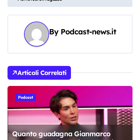
i
g
a
By
Podcast-news.it
z
i
o
Articoli Correlati
n
e
Podcast
a
r
t
Quanto guadagna Gianmarco