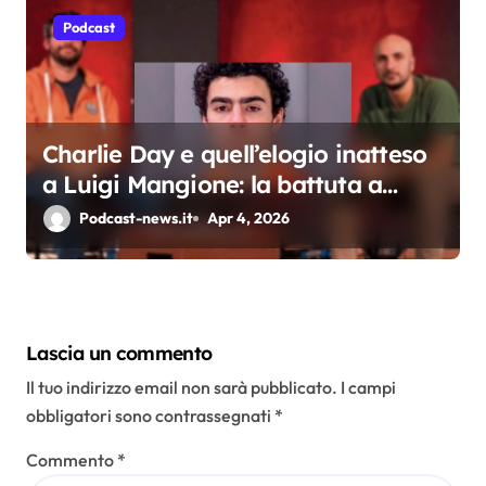
Podcast
Charlie Day e quell’elogio inatteso
a Luigi Mangione: la battuta a
Tintoria che incendia il web
Podcast-news.it
Apr 4, 2026
Lascia un commento
Il tuo indirizzo email non sarà pubblicato.
I campi
obbligatori sono contrassegnati
*
Commento
*