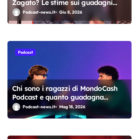
Zagato? Le stime sui guadagni
i
dello youtuber da oltre 2 milioni di
Podcast-news.it
Giu 8, 2026
c
iscritti
o
l
Podcast
i
Chi sono i ragazzi di MondoCash
Podcast e quanto guadagna
davvero il progetto
Podcast-news.it
Mag 18, 2026