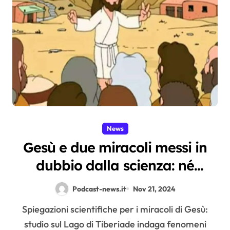
News
Gesù e due miracoli messi in
dubbio dalla scienza: né
moltiplicazione dei pani e dei
Podcast-news.it
Nov 21, 2024
pesci né pesca miracolosa?
Spiegazioni scientifiche per i miracoli di Gesù:
studio sul Lago di Tiberiade indaga fenomeni