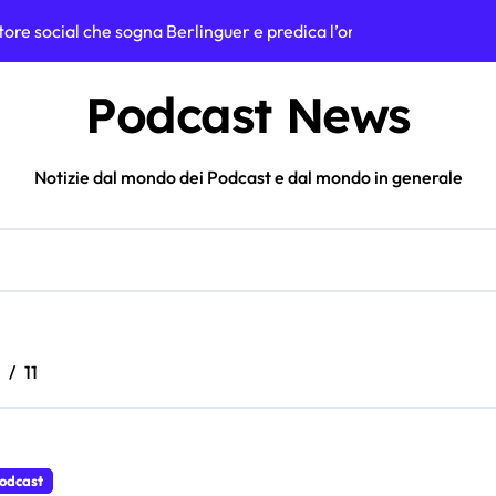
gatore social che sogna Berlinguer e predica l’ordinarietà
rola virale nata da una spadellata di carbonara
Podcast News
ndo 500 sigarette elettroniche usa e getta: il test che apre una ri
a dance italiana sognava un continente che non esiste più
Notizie dal mondo dei Podcast e dal mondo in generale
 Podcast e quanto guadagna davvero il progetto
so a Luigi Mangione: la battuta a Tintoria che incendia il web
a, icona social e volto “sexy” che ha rivoluzionato lo skate femm
: dalle posse agli album di oggi, la lezione su m2o plus
11
ì segreta: l’incredibile esperimento di LabCoatz
? Le stime sui guadagni dello youtuber da oltre 2 milioni di is
odcast