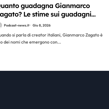
uanto guadagna Gianmarco
agato? Le stime sui guadagni
ello youtuber da oltre 2 milioni di
Podcast-news.it
Giu 8, 2026
scritti
o dei nomi che emergono con...