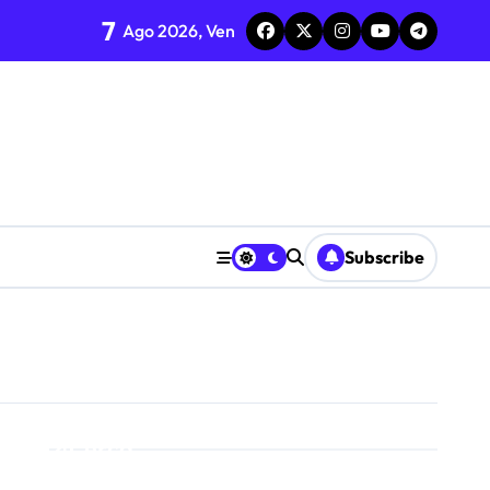
7
Ago 2026, Ven
flessione sul riciclo
Subscribe
inile
critti
Cerca