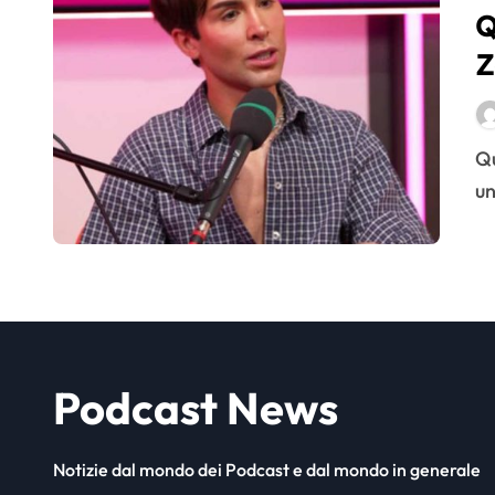
Q
Z
d
i
Quando si parla di creator italiani, Gianmarco Zagato è
un
Podcast News
Notizie dal mondo dei Podcast e dal mondo in generale