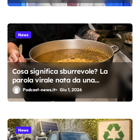
i
c
o
News
l
i
Cosa significa sburrevole? La
parola virale nata da una
spadellata di carbonara
Podcast-news.it
Giu 1, 2026
News