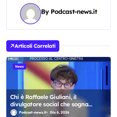
g
By
Podcast-news.it
a
z
i
Articoli Correlati
o
n
News
e
a
r
Chi è Raffaele Giuliani, il
divulgatore social che sogna
t
Berlinguer e predica l’ordinarietà
Podcast-news.it
Giu 6, 2026