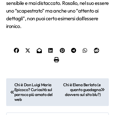
sensibile e mai distaccato. Rosalìo, nel suo essere
uno “scapestrato” ma anche uno “attento ai
dettagli”, non puoi certo esimersi dall’essere
ironico.
N
Chi è Don Luigi Maria
Chi è Elena Berlato (e
Epicoco? Curiosità sul
quanto guadagna
a
parroco più amato del
davvero sul sito blu?)
web
v
i