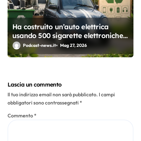
Ha costruito un’auto elettrica
usando 500 sigarette elettroniche
usa e getta: il test che apre una
Podcast-news.it
Mag 27, 2026
riflessione sul riciclo
Lascia un commento
Il tuo indirizzo email non sarà pubblicato.
I campi
obbligatori sono contrassegnati
*
Commento
*