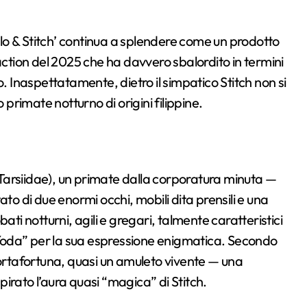
o & Stitch’ continua a splendere come un prodotto
action del 2025 che ha davvero sbalordito in termini
o. Inaspettatamente, dietro il simpatico Stitch non si
rimate notturno di origini filippine.
 (Tarsiidae), un primate dalla corporatura minuta —
to di due enormi occhi, mobili dita prensili e una
ati notturni, agili e gregari, talmente caratteristici
Yoda” per la sua espressione enigmatica. Secondo
portafortuna, quasi un amuleto vivente — una
irato l’aura quasi “magica” di Stitch.