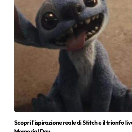
Scopri l’ispirazione reale di Stitch e il trionfo live action: oltre 1 miliardo incassati e record al
Memorial Day.