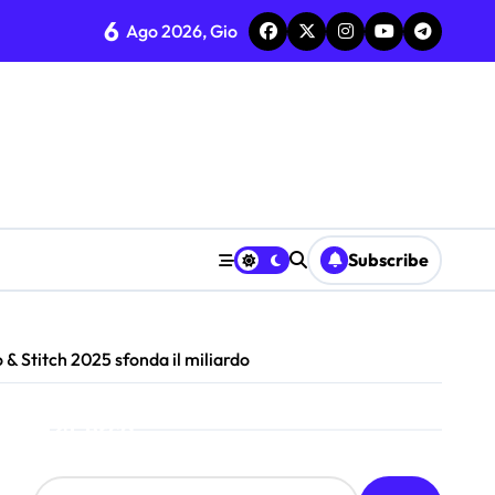
6
Ago 2026, Gio
flessione sul riciclo
inile
Subscribe
critti
 & Stitch 2025 sfonda il miliardo
Cerca