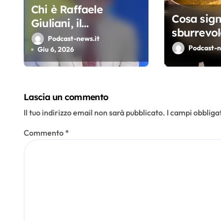
Chi è Raffaele
a
Cosa sign
Giuliani, il
sburrevol
r
divulgatore social
Podcast-news.it
parola vi
Podcast-n
che sogna Berlinguer
Giu 6, 2026
t
una spade
e predica
i
carbonar
l’ordinarietà
c
Lascia un commento
o
Il tuo indirizzo email non sarà pubblicato.
I campi obbliga
l
Commento
*
i