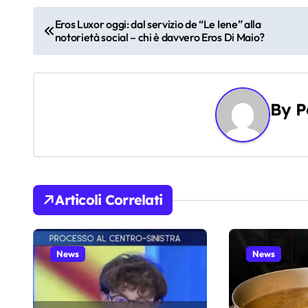
N
Eros Luxor oggi: dal servizio de “Le Iene” alla
notorietà social – chi è davvero Eros Di Maio?
a
v
i
By
P
g
a
z
Articoli Correlati
i
o
News
News
n
e