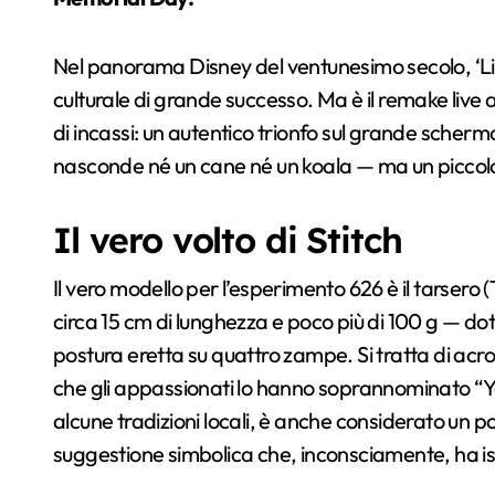
Nel panorama Disney del ventunesimo secolo, ‘Lil
culturale di grande successo. Ma è il remake live 
di incassi: un autentico trionfo sul grande scherm
nasconde né un cane né un koala — ma un piccolo p
Il vero volto di Stitch
Il vero modello per l’esperimento 626 è il tarsero
circa 15 cm di lunghezza e poco più di 100 g — dota
postura eretta su quattro zampe. Si tratta di acrob
che gli appassionati lo hanno soprannominato “
alcune tradizioni locali, è anche considerato un 
suggestione simbolica che, inconsciamente, ha isp