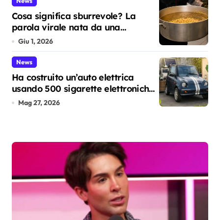
News
Cosa significa sburrevole? La
parola virale nata da una
spadellata di carbonara
Giu 1, 2026
News
Ha costruito un’auto elettrica
usando 500 sigarette elettroniche
usa e getta: il test che apre una
Mag 27, 2026
riflessione sul riciclo