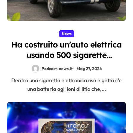
News
Ha costruito un’auto elettrica
usando 500 sigarette
elettroniche usa e getta: il test
Podcast-news.it
Mag 27, 2026
che apre una riflessione sul
Dentro una sigaretta elettronica usa e getta c’è
riciclo
una batteria agli ioni di litio che,...