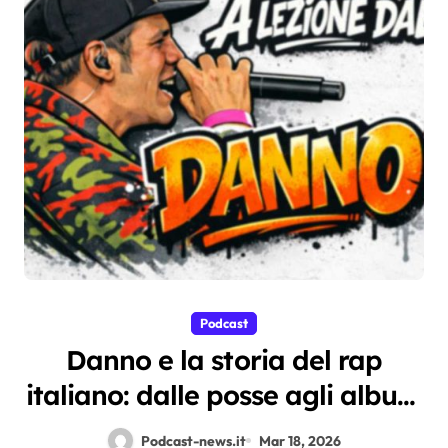
Podcast
Danno e la storia del rap
italiano: dalle posse agli album
di oggi, la lezione su m2o plus
Podcast-news.it
Mar 18, 2026