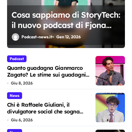
Cosa sappiamo di StoryTech:
il nuovo podcast di Fjona
Cakalli che racconta la
Podcast-news.it
Gen 12, 2026
tecnologia partendo dalle
persone
Podcast
Quanto guadagna Gianmarco
Zagato? Le stime sui guadagni
dello youtuber da oltre 2 milioni di
Giu 8, 2026
iscritti
News
Chi è Raffaele Giuliani, il
divulgatore social che sogna
Berlinguer e predica l’ordinarietà
Giu 6, 2026