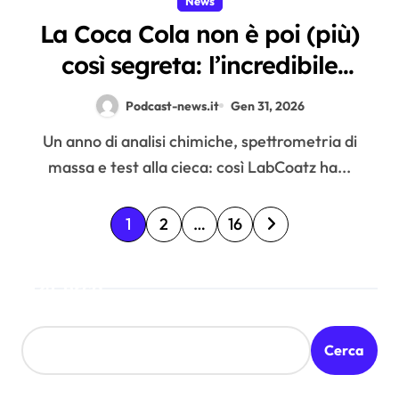
News
La Coca Cola non è poi (più)
così segreta: l’incredibile
esperimento di LabCoatz
Podcast-news.it
Gen 31, 2026
Un anno di analisi chimiche, spettrometria di
massa e test alla cieca: così LabCoatz ha...
P
1
2
…
16
a
Cerca
g
i
Cerca
n