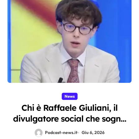
News
Chi è Raffaele Giuliani, il
divulgatore social che sogna
Berlinguer e predica
Podcast-news.it
Giu 6, 2026