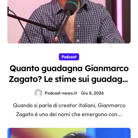
Podcast
Quanto guadagna Gianmarco
Zagato? Le stime sui guadagni
dello youtuber da oltre 2
Podcast-news.it
Giu 8, 2026
milioni di iscritti
Quando si parla di creator italiani, Gianmarco
Zagato è uno dei nomi che emergono con...