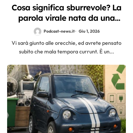
Cosa significa sburrevole? La
parola virale nata da una
spadellata di carbonara
Podcast-news.it
Giu 1, 2026
Vi sarà giunto alle orecchie, ed avrete pensato
subito che mala tempora currunt. È un...