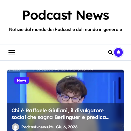
Salta
al
Podcast News
contenuto
Notizie dal mondo dei Podcast e dal mondo in generale
News
Chi è Raffaele Giuliani, il divulgatore
social che sogna Berlinguer e predica
l’ordinarietà
Podcast-news.it
Giu 6, 2026