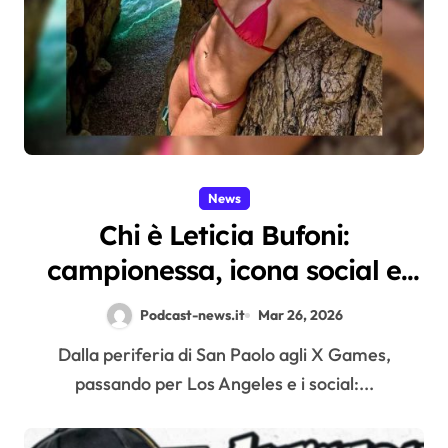
News
Chi è Leticia Bufoni:
campionessa, icona social e
volto “sexy” che ha
Podcast-news.it
Mar 26, 2026
rivoluzionato lo skate
Dalla periferia di San Paolo agli X Games,
femminile
passando per Los Angeles e i social:...