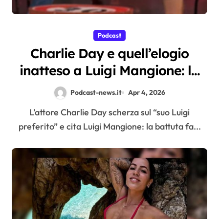
Podcast
Charlie Day e quell’elogio
inatteso a Luigi Mangione: la
battuta a Tintoria che incendia
Podcast-news.it
Apr 4, 2026
il web
L’attore Charlie Day scherza sul “suo Luigi
preferito” e cita Luigi Mangione: la battuta fa...