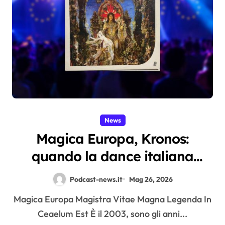
News
Magica Europa, Kronos:
quando la dance italiana
sognava un continente che non
Podcast-news.it
Mag 26, 2026
esiste più
Magica Europa Magistra Vitae Magna Legenda In
Ceaelum Est È il 2003, sono gli anni...